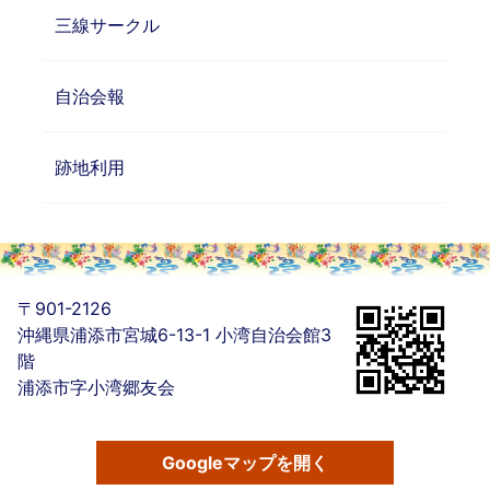
三線サークル
自治会報
跡地利用
〒901-2126
沖縄県浦添市宮城6-13-1 小湾自治会館3
階
浦添市字小湾郷友会
Googleマップを開く