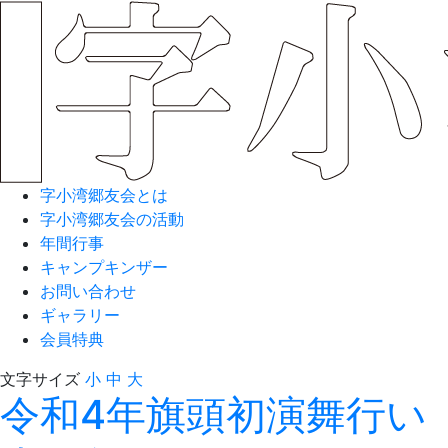
字小湾郷友会とは
字小湾郷友会の活動
年間行事
キャンプキンザー
お問い合わせ
ギャラリー
会員特典
文字サイズ
小
中
大
令和4年旗頭初演舞行い